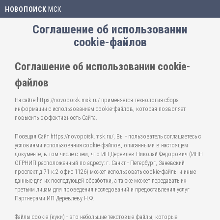
НОВОПОИСК
.МСК
Соглашение об использовании
cookie-файлов
Соглашение об использовании cookie-
файлов
На сайте https://novopoisk.msk.ru/ применяется технология сбора
информации с использованием cookie-файлов, которая позволяет
повысить эффективность Сайта.
Посещая Сайт https://novopoisk.msk.ru/, Вы - пользователь соглашаетесь с
условиями использования cookie-файлов, описанными в настоящем
документе, в том числе с тем, что ИП Деревлев Николай Федорович (ИНН
ОГРНИП расположенный по адресу: г. Санкт - Петербург, Заневский
проспект д.71 к.2 офис 1126) может использовать cookie-файлы и иные
данные для их последующей обработки, а также может передавать их
третьим лицам для проведения исследований и предоставления услуг
Партнерами ИП Деревлеву Н.Ф.
Файлы cookie (куки) - это небольшие текстовые файлы, которые